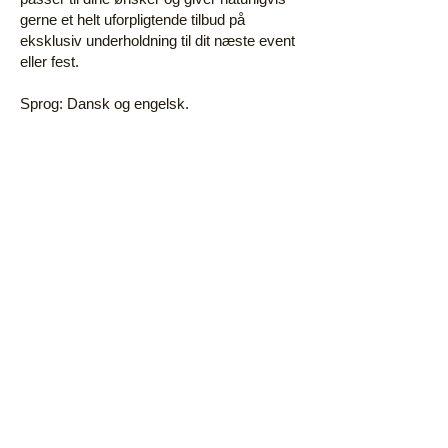
gerne et helt uforpligtende tilbud på
eksklusiv underholdning til dit næste event
eller fest.
Sprog: Dansk og engelsk.
Prøv også den overraskende aktivitet
FLIRT OG FORNÆRMELSER
:
Et forrygende sjovt indslag til festen.
I får en sjov fælles oplevelse.