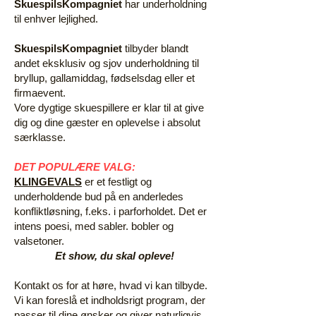
SkuespilsKompagniet
har underholdning
til enhver lejlighed.
SkuespilsKompagniet
tilbyder blandt
andet eksklusiv og sjov underholdning til
bryllup, gallamiddag, fødselsdag eller et
firmaevent.
Vore dygtige skuespillere er klar til at give
dig og dine gæster en oplevelse i absolut
særklasse.
DET POPULÆRE VALG:
KLINGEVALS
er et festligt og
underholdende bud på en anderledes
konfliktløsning, f.eks. i parforholdet. Det er
intens poesi, med sabler. bobler og
valsetoner.
Et show, du skal opleve!
Kontakt os for at høre, hvad vi kan tilbyde.
V
i kan foreslå et indholdsrigt program, der
passer til dine ønsker og giver naturligvis